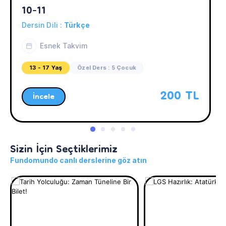
10-11
Dersin Dili :
Türkçe
Esnek Takvim
13 - 17 Yaş
Özel Ders : 5 Çocuk
200 TL
İncele
Sizin İçin Seçtiklerimiz
Fundomundo canlı derslerine göz atın