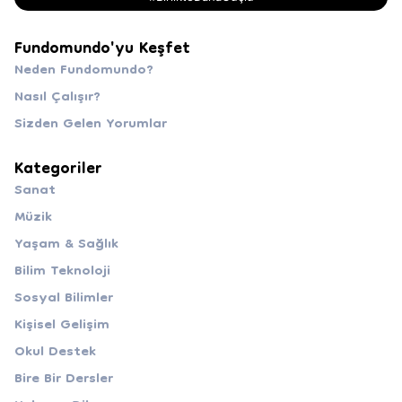
Fundomundo'yu Keşfet
Neden Fundomundo?
Nasıl Çalışır?
Sizden Gelen Yorumlar
Kategoriler
Sanat
Müzik
Yaşam & Sağlık
Bilim Teknoloji
Sosyal Bilimler
Kişisel Gelişim
Okul Destek
Bire Bir Dersler