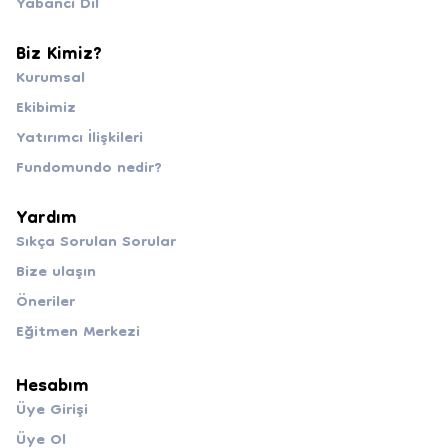
Yabancı Dil
Biz Kimiz?
Kurumsal
Ekibimiz
Yatırımcı İlişkileri
Fundomundo nedir?
Yardım
Sıkça Sorulan Sorular
Bize ulaşın
Öneriler
Eğitmen Merkezi
Hesabım
Üye Girişi
Üye Ol