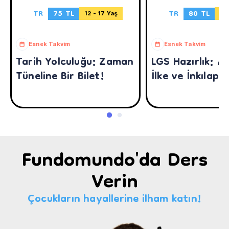
TR
75 TL
TR
80 TL
12 - 17 Yaş
13 
Esnek Takvim
Esnek Takvim
Tarih Yolculuğu: Zaman
LGS Hazırlık: A
Tüneline Bir Bilet!
İlke ve İnkılapla
Fundomundo'da Ders
Verin
Çocukların hayallerine ilham katın!