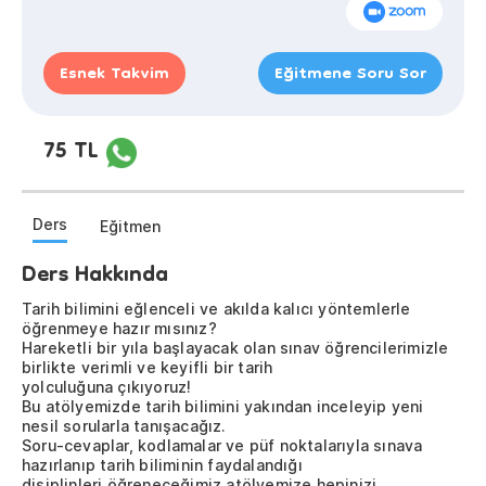
Esnek Takvim
Eğitmene Soru Sor
75 TL
Ders
Eğitmen
Ders Hakkında
Tarih bilimini eğlenceli ve akılda kalıcı yöntemlerle
öğrenmeye hazır mısınız?
Hareketli bir yıla başlayacak olan sınav öğrencilerimizle
birlikte verimli ve keyifli bir tarih
yolculuğuna çıkıyoruz!
Bu atölyemizde tarih bilimini yakından inceleyip yeni
nesil sorularla tanışacağız.
Soru-cevaplar, kodlamalar ve püf noktalarıyla sınava
hazırlanıp tarih biliminin faydalandığı
disiplinleri öğreneceğimiz atölyemize hepinizi