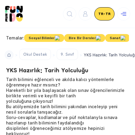
TR-TR
Temalar:
Sosyal Bilimler
Bire Bir Dersler
Sanat
Okul Destek
9. Sınıf
YKS Hazırlık: Tarih Yolculu
YKS Hazırlık: Tarih Yolculuğu
Tarih bilimini eğlenceli ve akılda kalıcı yöntemlerle
öğrenmeye hazır mısınız?
Hareketli bir yıla başlayacak olan sınav öğrencilerimizle
birlikte verimli ve keyifli bir tarih
yolculuğuna çıkıyoruz!
Bu atölyemizde tarih bilimini yakından inceleyip yeni
nesil sorularla tanışacağız.
Soru-cevaplar, kodlamalar ve püf noktalarıyla sınava
hazırlanıp tarih biliminin faydalandığı
disiplinleri öğreneceğimiz atölyemize hepinizi
bekliyoruz!