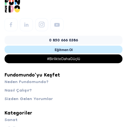
0 850 666 0386
Eğitmen Ol
#BirlikteDahaGüçlü
Fundomundo'yu Keşfet
Neden Fundomundo?
Nasıl Çalışır?
Sizden Gelen Yorumlar
Kategoriler
Sanat