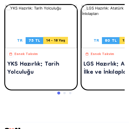
TR
75 TL
TR
80 TL
14 - 18 Yaş
13 
Esnek Takvim
Esnek Takvim
YKS Hazırlık: Tarih
LGS Hazırlık: At
Yolculuğu
İlke ve İnkılaplar