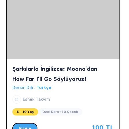
Şarkılarla İngilizce: Moana’dan 
How Far I’ll Go Söylüyoruz!
Dersin Dili :
Türkçe
Esnek Takvim
5 - 10 Yaş
Özel Ders : 10 Çocuk
100 TL
İncele