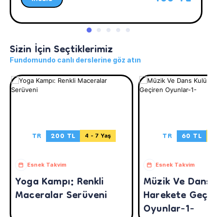
Sizin İçin Seçtiklerimiz
Fundomundo canlı derslerine göz atın
TR
200 TL
TR
60 TL
4 - 7 Yaş
4 
Esnek Takvim
Esnek Takvim
Yoga Kampı: Renkli
Müzik Ve Dans 
Maceralar Serüveni
Harekete Geçir
Oyunlar-1-