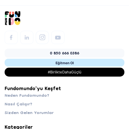
0 850 666 0386
Eğitmen Ol
#BirlikteDahaGüçlü
Fundomundo'yu Keşfet
Neden Fundomundo?
Nasıl Çalışır?
Sizden Gelen Yorumlar
Kategoriler