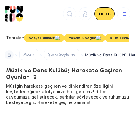
TR-TR
Temalar:
Sosyal Bilimler
Yaşam & Sağlık
Bilim Teknoloj
Müzik
Şarkı Söyleme
Müzik ve Dans Kulübü: Ha
Müzik ve Dans Kulübü: Harekete Geçiren
Oyunlar -2-
Müziğin harekete geçiren ve dinlendiren özelliğini
keşfedeceğimiz atölyemize hoş geldiniz! Ritim
duygumuzu geliştirecek, şarkılar söyleyecek ve ruhumuzu
besleyeceğiz. Harekete geçme zamanı!