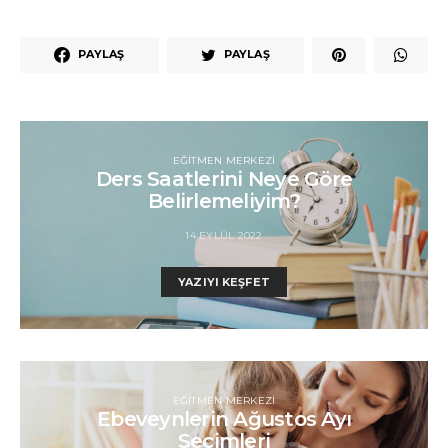
PAYLAŞ
PAYLAŞ
EĞITMEN MERKEZI
Ders Saatlerini Neye Göre
Belirlemeliyim?
14 EYLÜL 2022
YAZIYI KEŞFET
EĞITMEN MERKEZI
Ebeveynlerin Ağustos Ayı
Seçimleri