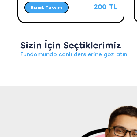
200 TL
Esnek Takvim
Sizin İçin Seçtiklerimiz
Fundomundo canlı derslerine göz atın