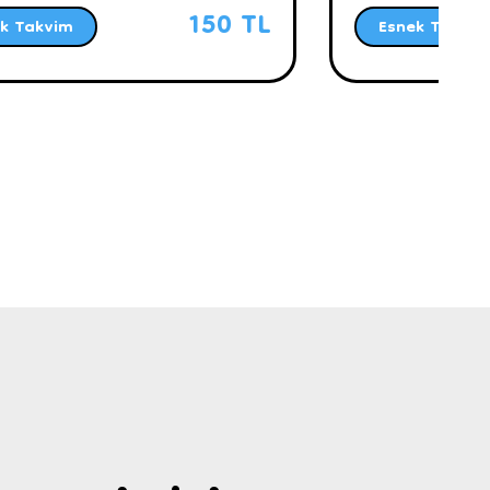
150 TL
k Takvim
Esnek Takvim