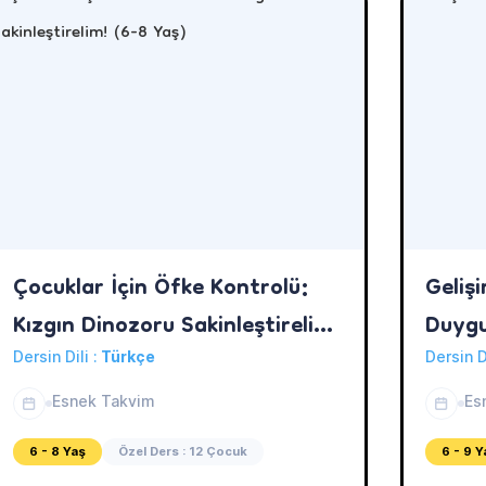
Çocuklar İçin Öfke Kontrolü:
Geliş
Kızgın Dinozoru Sakinleştirelim!
Duygu
(6-8 Yaş)
Dersin Dili :
Türkçe
Dersin D
Esnek Takvim
Es
6 - 8 Yaş
Özel Ders : 12 Çocuk
6 - 9 Y