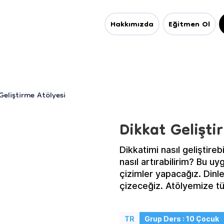
Hakkımızda
Eğitmen Ol
Geliştirme Atölyesi
Dikkat Gelişti
Dikkatimi nasıl geliştir
nasıl artırabilirim? Bu uygulamalı atölyede, sıralı cümleler dinleyerek
çizimler yapacağız. Dinl
çizeceğiz. Atölyemize tü
TR
Grup Ders : 10 Çocuk