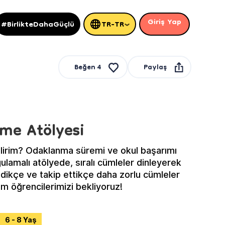
Giriş Yap
#BirlikteDahaGüçlü
TR-TR
Paylaş
Beğen
4
rme Atölyesi
ebilirim? Odaklanma süremi ve okul başarımı
edikçe ve takip ettikçe daha zorlu cümleler
m öğrencilerimizi bekliyoruz!
6 - 8 Yaş