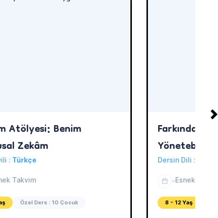
im Atölyesi: Benim
Farkındalık A
sal Zekâm
Yönetebiliy
ili :
Türkçe
Dersin Dili :
Türkç
nek Takvim
Esnek Takvi
aş
Özel Ders : 10 Çocuk
8 - 12 Yaş
Öze