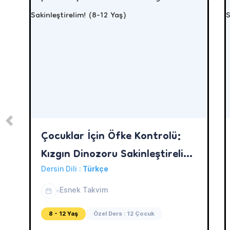
Çocuklar İçin Öfke Kontrolü:
Kızgın Dinozoru Sakinleştirelim!
(8-12 Yaş)
Dersin Dili :
Türkçe
Esnek Takvim
8 - 12 Yaş
Özel Ders : 12 Çocuk