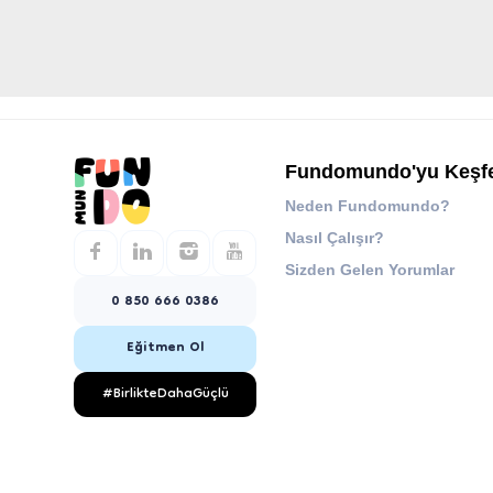
Fundomundo'yu Keşf
Neden Fundomundo?
Nasıl Çalışır?
Sizden Gelen Yorumlar
0 850 666 0386
Eğitmen Ol
#BirlikteDahaGüçlü