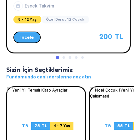
Esnek Takvim
8 - 12 Yaş
Özel Ders : 12 Çocuk
200 TL
İncele
Sizin İçin Seçtiklerimiz
Fundomundo canlı derslerine göz atın
TR
75 TL
TR
55 TL
4 - 7 Yaş
4 