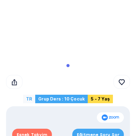
TR
Grup Ders : 10 Çocuk
5 - 7 Yaş
Esnek Takvim
Eğitmene Soru Sor