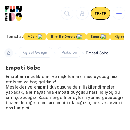
TR-TR
Temalar:
Müzik
Bire Bir Dersler
Sanat
Kişisel G
Kişisel Gelişim
Psikoloji
Empati Sobe
Empati Sobe
Empatinin inceliklerini ve ilişkilerimizi inceleyeceğimiz
atölyemize hoş geldiniz!
Meslekler ve empati duygusuna dair ilişkilendirmeler
yapacak, aile hayatında empati duygusu nasıl işliyor, bu
sırrı çözeceğiz. Bazen engelli bireylerin yerine geçeceğiz
bazen de diğer canlılardan biri olacağız, çiçek ve sevimli
dostlar gibi.