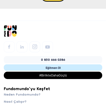
0 850 666 0386
Eğitmen Ol
#BirlikteDahaGüçlü
Fundomundo'yu Keşfet
Neden Fundomundo?
Nasıl Çalışır?