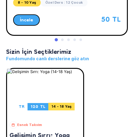
8 - 10 Yaş
Özel Ders : 12 Çocuk
50 TL
İncele
Sizin İçin Seçtiklerimiz
Fundomundo canlı derslerine göz atın
TR
120 TL
14 - 18 Yaş
Esnek Takvim
Gelişimin Sırrı: Yoga