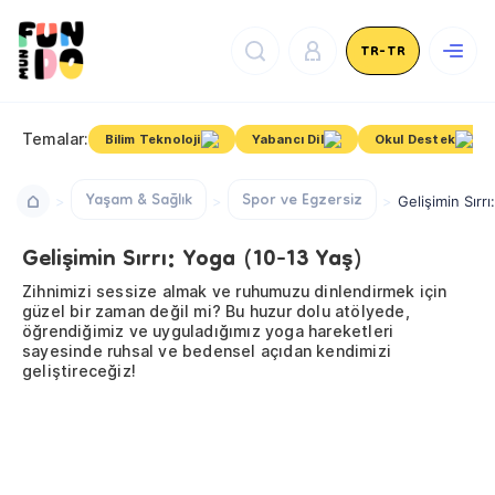
TR-TR
Temalar:
Bilim Teknoloji
Yabancı Dil
Okul Destek
Yaşam & Sağlık
Spor ve Egzersiz
Gelişimin Sırr
Gelişimin Sırrı: Yoga (10-13 Yaş)
Zihnimizi sessize almak ve ruhumuzu dinlendirmek için
güzel bir zaman değil mi? Bu huzur dolu atölyede,
öğrendiğimiz ve uyguladığımız yoga hareketleri
sayesinde ruhsal ve bedensel açıdan kendimizi
geliştireceğiz!