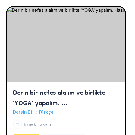
Derin bir nefes alalım ve birlikte  
'YOGA' yapalım. 
Hazırsan..Namaste...
Dersin Dili :
Türkçe
Esnek Takvim