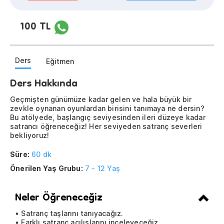
100 TL
Ders
Eğitmen
Ders Hakkında
Geçmişten günümüze kadar gelen ve hala büyük bir
zevkle oynanan oyunlardan birisini tanımaya ne dersin?
Bu atölyede, başlangıç seviyesinden ileri düzeye kadar
satrancı öğreneceğiz! Her seviyeden satranç severleri
bekliyoruz!
Süre:
60 dk
Önerilen Yaş Grubu:
7 - 12 Yaş
Neler Öğreneceğiz
• Satranç taşlarını tanıyacağız.
• Farklı satranç açılışlarını inceleyeceğiz.