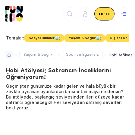
TR-TR
Temalar:
Sosyal Bilimler
Yaşam & Sağlık
Kişisel Gelişi
Yaşam & Sağlık
Spor ve Egzersiz
Hobi Atölyesi:
Hobi Atölyesi: Satrancın İnceliklerini
Öğreniyorum!
Geçmişten günümüze kadar gelen ve hala büyük bir
zevkle oynanan oyunlardan birisini tanımaya ne dersin?
Bu atölyede, başlangıç seviyesinden ileri düzeye kadar
satrancı öğreneceğiz! Her seviyeden satranç severleri
bekliyoruz!