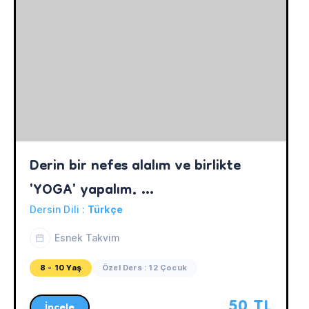
Derin bir nefes alalım ve birlikte  
'YOGA' yapalım. 
Hazırsan..Namaste...
Dersin Dili :
Türkçe
Esnek Takvim
8 - 10 Yaş
Özel Ders : 12 Çocuk
50 TL
İncele