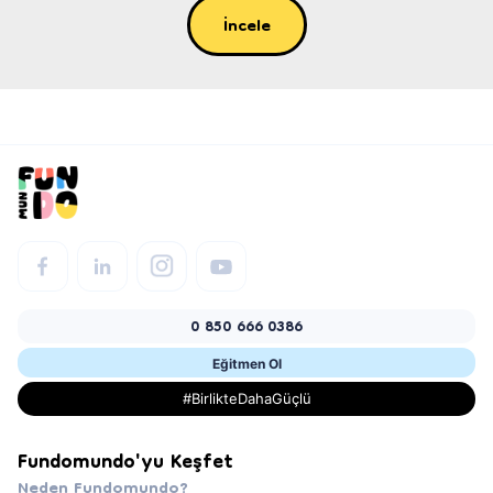
İncele
0 850 666 0386
Eğitmen Ol
#BirlikteDahaGüçlü
Fundomundo'yu Keşfet
Neden Fundomundo?