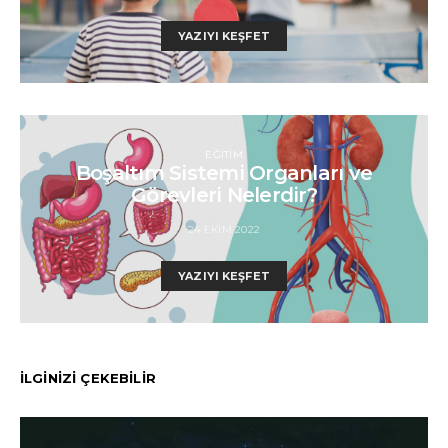
YAZIYI KEŞFET
EĞITIM
Boşaltım Sistemi Organları ve
Görevleri Nelerdir?
24 EKIM 2022
YAZIYI KEŞFET
İLGİNİZİ ÇEKEBİLİR