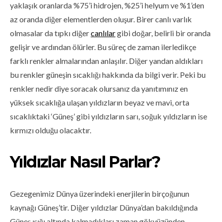
yaklaşık oranlarda %75’i hidrojen, %25’i helyum ve %1’den
az oranda diğer elementlerden oluşur. Birer canlı varlık
olmasalar da tıpkı diğer
canlılar
gibi doğar, belirli bir oranda
gelişir ve ardından ölürler. Bu süreç de zaman ilerledikçe
farklı renkler almalarından anlaşılır. Diğer yandan aldıkları
bu renkler güneşin sıcaklığı hakkında da bilgi verir. Peki bu
renkler nedir diye soracak olursanız da yanıtımınız en
yüksek sıcaklığa ulaşan yıldızların beyaz ve mavi, orta
sıcaklıktaki ‘Güneş’ gibi yıldızların sarı, soğuk yıldızların ise
kırmızı olduğu olacaktır.
Yıldızlar Nasıl Parlar?
Gezegenimiz Dünya üzerindeki enerjilerin birçoğunun
kaynağı Güneş’tir. Diğer yıldızlar Dünya’dan bakıldığında
Güneş ışığı altında kalmadıkları zaman gökyüzünden