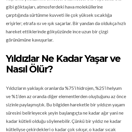
gibi göktaşları, atmosferdeki hava moleküllerine
çarptığında sürtünme kuvveti ile çok yüksek sıcaklığa
erişirler; etrafa ısı ve ışık saçarlar. Bir yandan da oldukça hızlı
hareket ettiklerinde gökyüzünde ince uzun bir çizgi
görünümüne kavuşurlar.
Yıldızlar Ne Kadar Yaşar ve
Nasıl Ölür?
Yıldızların yaklaşık oranlarda %75’i hidrojen, %25’i helyum
ve %1’den az oranda diğer elementlerden oluştuğunu az önce
sizinle paylaşmıştık. Bu bilgiden hareketle bir yıldızın yaşam
süresini belirleyecek şeyin başlangıçta ne kadar ağır yani ne
kadar kütleli olduğu söylenebilir. Çünkü bir yıldız ne kadar
kütleliyse çekirdekleri o kadar çok sıkışır, o kadar sıcak