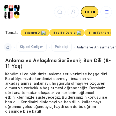
TR-TR
Temalar:
Yabancı Dil
Bire Bir Dersler
Bilim Teknoloji
Kişisel Gelişim
Psikoloji
Anlama ve Anlaşılma Serü
Anlama ve Anlaşılma Serüveni: Ben Dili (8-
11 Yaş)
Kendimizi ve birbirimizi anlama serüvenimize hoşgeldin!
Bu atölyemizde kendimizi sevmeyi, insanları ve
arkadaşlarımızı anlamayı, hoşgörülü olmayı ve özgüvenli
olmayı ve zorbalıkla baş etmeyi öğreneceğiz. Dersimiz
dört ana temadan oluşacak ve her birini eğlenceli
etkinliklerimizle süsleyeceğiz. Bu dersimizin konusu ise
ben dili. Kendimizi dinlemeyi ve ben dilini kullanmayı
öğrenme yolculuğundayız, haydi sen de bu eğitim
dizisinde bize katıl!