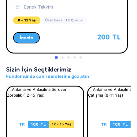
Esnek Takvim
8 - 12 Yaş
Özel Ders : 12 Çocuk
200 TL
İncele
Sizin İçin Seçtiklerimiz
Fundomundo canlı derslerine göz atın
TR
100 TL
TR
100 TL
12 - 15 Yaş
8