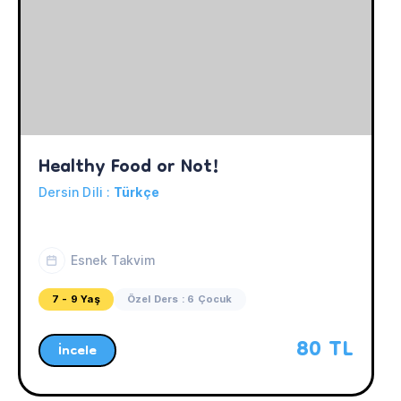
Healthy Food or Not!
Dersin Dili :
Türkçe
Esnek Takvim
7 - 9 Yaş
Özel Ders : 6 Çocuk
80 TL
İncele