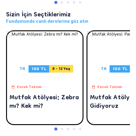
Sizin İçin Seçtiklerimiz
Fundomundo canlı derslerine göz atın
TR
100 TL
TR
100 TL
8 - 12 Yaş
6
Esnek Takvim
Esnek Takvim
Mutfak Atölyesi: Zebra
Mutfak Atölyes
mı? Kek mi?
Gidiyoruz