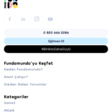
0 850 666 0386
Eğitmen Ol
#BirlikteDahaGüçlü
Fundomundo'yu Keşfet
Neden Fundomundo?
Nasıl Çalışır?
Sizden Gelen Yorumlar
Kategoriler
Sanat
Müzik