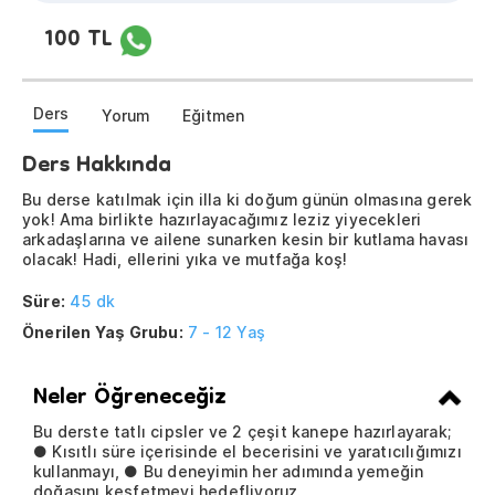
100 TL
Ders
Yorum
Eğitmen
Ders Hakkında
Bu derse katılmak için illa ki doğum günün olmasına gerek
yok! Ama birlikte hazırlayacağımız leziz yiyecekleri
arkadaşlarına ve ailene sunarken kesin bir kutlama havası
olacak! Hadi, ellerini yıka ve mutfağa koş!
Süre:
45 dk
Önerilen Yaş Grubu:
7 - 12 Yaş
Neler Öğreneceğiz
Bu derste tatlı cipsler ve 2 çeşit kanepe hazırlayarak;
● Kısıtlı süre içerisinde el becerisini ve yaratıcılığımızı
kullanmayı, ● Bu deneyimin her adımında yemeğin
doğasını keşfetmeyi hedefliyoruz.