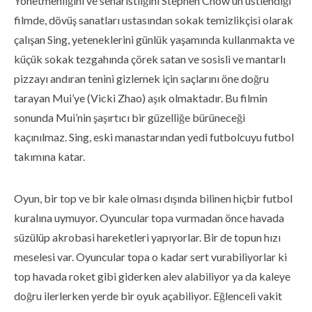
Yönetmenliğini ve senaristliğini Stephen Chow’un üstlendiği
filmde, dövüş sanatları ustasından sokak temizlikçisi olarak
çalışan Sing, yeteneklerini günlük yaşamında kullanmakta ve
küçük sokak tezgahında çörek satan ve sosisli ve mantarlı
pizzayı andıran tenini gizlemek için saçlarını öne doğru
tarayan Mui’ye (Vicki Zhao) aşık olmaktadır. Bu filmin
sonunda Mui’nin şaşırtıcı bir güzelliğe bürüneceği
kaçınılmaz. Sing, eski manastarından yedi futbolcuyu futbol
takımına katar.
Oyun, bir top ve bir kale olması dışında bilinen hiçbir futbol
kuralına uymuyor. Oyuncular topa vurmadan önce havada
süzülüp akrobasi hareketleri yapıyorlar. Bir de topun hızı
meselesi var. Oyuncular topa o kadar sert vurabiliyorlar ki
top havada roket gibi giderken alev alabiliyor ya da kaleye
doğru ilerlerken yerde bir oyuk açabiliyor. Eğlenceli vakit