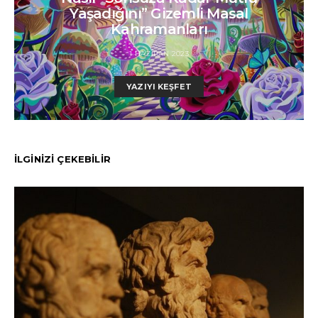
Yaşadığını” Gizemli Masal
Kahramanları
1 HAZIRAN 2023
YAZIYI KEŞFET
İLGİNİZİ ÇEKEBİLİR