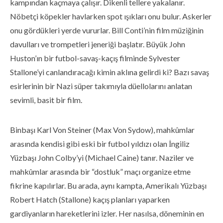
kampından kaçmaya çalışır. Dikenli tellere yakalanır.
Nöbetçi köpekler havlarken spot ışıkları onu bulur. Askerler
onu gördükleri yerde vururlar. Bill Conti’nin film müziğinin
davulları ve trompetleri jeneriği başlatır. Büyük John
Huston’ın bir futbol-savaş-kaçış filminde Sylvester
Stallone’yi canlandıracağı kimin aklına gelirdi ki? Bazı savaş
esirlerinin bir Nazi süper takımıyla düellolarını anlatan
sevimli, basit bir film.
Binbaşı Karl Von Steiner (Max Von Sydow), mahkûmlar
arasında kendisi gibi eski bir futbol yıldızı olan İngiliz
Yüzbaşı John Colby’yi (Michael Caine) tanır. Naziler ve
mahkûmlar arasında bir “dostluk” maçı organize etme
fikrine kapılırlar. Bu arada, aynı kampta, Amerikalı Yüzbaşı
Robert Hatch (Stallone) kaçış planları yaparken
gardiyanların hareketlerini izler. Her nasılsa, döneminin en