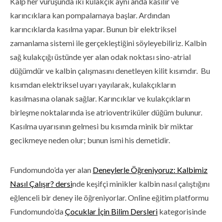
Kalp her vuruşunda iki kulakçık aynı anda kasılır ve
karıncıklara kan pompalamaya başlar. Ardından
karıncıklarda kasılma yapar. Bunun bir elektriksel
zamanlama sistemi ile gerçekleştiğini söyleyebiliriz. Kalbin
sağ kulakçığı üstünde yer alan odak noktası sino-atrial
düğümdür ve kalbin çalışmasını denetleyen kilit kısımdır. Bu
kısımdan elektriksel uyarı yayılarak, kulakçıkların
kasılmasına olanak sağlar. Karıncıklar ve kulakçıkların
birleşme noktalarında ise atrioventriküler düğüm bulunur.
Kasılma uyarısının gelmesi bu kısımda minik bir miktar
gecikmeye neden olur; bunun ismi his demetidir.
Fundomundo’da yer alan
Deneylerle Öğreniyoruz: Kalbimiz
Nasıl Çalışır? dersi
nde keşifçi minikler kalbin nasıl çalıştığını
eğlenceli bir deney ile öğreniyorlar. Online eğitim platformu
Fundomundo’da
Çocuklar İçin Bilim Dersleri
kategorisinde