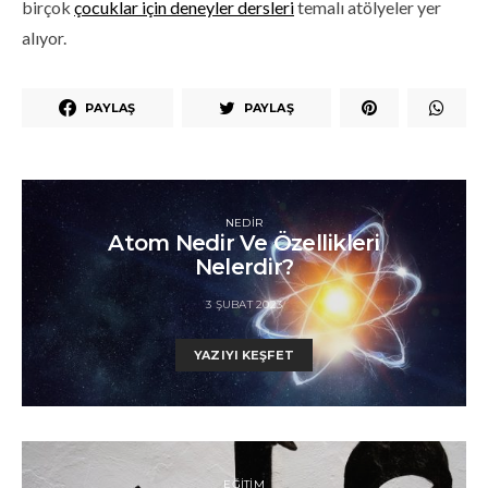
birçok
çocuklar için deneyler dersleri
temalı atölyeler yer
alıyor.
PAYLAŞ
PAYLAŞ
NEDIR
Atom Nedir Ve Özellikleri
Nelerdir?
3 ŞUBAT 2023
YAZIYI KEŞFET
EĞITIM