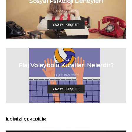
Sosyal Psikoloji Deneyleri
4 MAYIS 2023
YAZIYI KEŞFET
SPOR
Plaj Voleybolu Kuralları Nelerdir?
1 HAZIRAN 2023
YAZIYI KEŞFET
İLGİNİZİ ÇEKEBİLİR