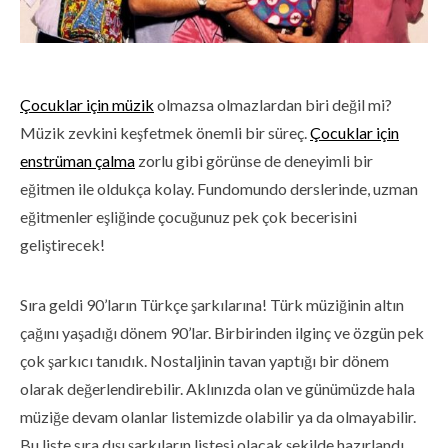
Çocuklar için müzik
olmazsa olmazlardan biri değil mi?
Müzik zevkini keşfetmek önemli bir süreç.
Çocuklar için
enstrüman çalma
zorlu gibi görünse de deneyimli bir
eğitmen ile oldukça kolay. Fundomundo derslerinde, uzman
eğitmenler eşliğinde çocuğunuz pek çok becerisini
geliştirecek!
Sıra geldi 90’ların Türkçe şarkılarına! Türk müziğinin altın
çağını yaşadığı dönem 90’lar. Birbirinden ilginç ve özgün pek
çok şarkıcı tanıdık. Nostaljinin tavan yaptığı bir dönem
olarak değerlendirebilir. Aklınızda olan ve günümüzde hala
müziğe devam olanlar listemizde olabilir ya da olmayabilir.
Bu liste sıra dışı şarkıların listesi olacak şekilde hazırlandı.