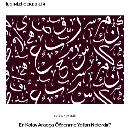
İLGİNİZİ ÇEKEBİLİR
NASIL YAPILIR
En Kolay Arapça Öğrenme Yolları Nelerdir?