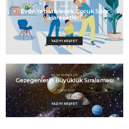
SPOR
Evde Yapılabilecek Çocuk Spor
Hareketleri
7 KASIM 2022
YAZIYI KEŞFET
BILIM TEKNOLOJI
Gezegenlerin Büyüklük Sıralaması
7 KASIM 2022
YAZIYI KEŞFET