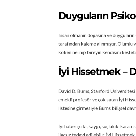
Duyguların Psikol
İnsan olmanın doğasına ve duyguların 
tarafından kaleme alınmıştır. Olumlu 
kökenine inip bireyin kendisini keşfe
İyi Hissetmek – 
David D. Burns, Stanford Üniversitesi
emekli profesör ve çok satan İyi Hisse
listesine girmesiyle Burns bilişsel davr
İyi haber şu ki, kaygı, suçluluk, karam
ilaçsız tedavi edilebilir. İyi Hissetm