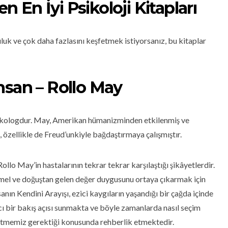
En İyi Psikoloji Kitapları
uluk ve çok daha fazlasını keşfetmek istiyorsanız, bu kitaplar
nsan – Rollo May
sikologdur. May, Amerikan hümanizminden etkilenmiş ve
e, özellikle de Freud’unkiyle bağdaştırmaya çalışmıştır.
 Rollo May’in hastalarının tekrar tekrar karşılaştığı şikâyetlerdir.
emel ve doğuştan gelen değer duygusunu ortaya çıkarmak için
İnsanın Kendini Arayışı, ezici kaygıların yaşandığı bir çağda içinde
 bir bakış açısı sunmakta ve böyle zamanlarda nasıl seçim
tmemiz gerektiği konusunda rehberlik etmektedir.