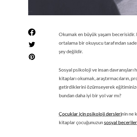
Okumak en büyük yaşam becerisidir. Bir
ortalama bir okuyucu tarafından sadece
şey değildir.
Sosyal psikoloji ve insan davranışları h
kitapları okumak, araştırmacıların, pro
getirdiklerini özümseyerek eğitiminize 
bundan daha iyi bir yol var mı?
Çocuklar için psikoloji dersleri
nin ne 
kitaplar çocuğunuzun
sosyal beceriler