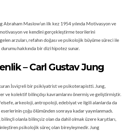
log Abraham Maslow’un ilk kez 1954 yılında Motivasyon ve
motivasyon ve kendini gerçekleştirme teorilerini
gelen arzuları, refahın doğası ve psikolojik büyüme süreci ile
lık durumu hakkında bir dizi hipotez sunar.
nlik – Carl Gustav Jung
uran İsviçreli bir psikiyatrist ve psikoterapistti. Jung,
 ve kolektif bilinçdışı kavramlarını önermiş ve geliştirmiştir.
felsefe, arkeoloji, antropoloji, edebiyat ve ilgili alanlarda da
ve eserlerinin çoğu ölümünden sonraya kadar yayınlanmadı.
ilinçli olanla bilinçsiz olan da dahil olmak üzere karşıtları,
nleştiren psikolojik süreç olan bireyleşmedir. Jung