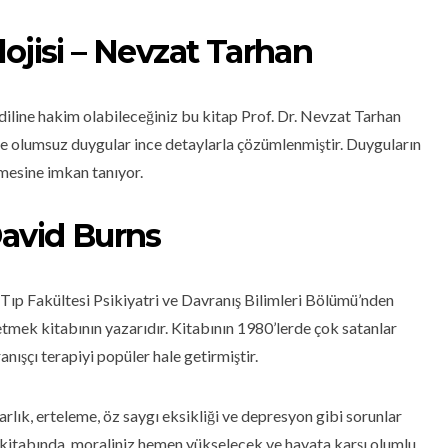
ojisi – Nevzat Tarhan
diline hakim olabileceğiniz bu kitap Prof. Dr. Nevzat Tarhan
ve olumsuz duygular ince detaylarla çözümlenmiştir. Duyguların
tmesine imkan tanıyor.
David Burns
 Tıp Fakültesi Psikiyatri ve Davranış Bilimleri Bölümü’nden
tmek kitabının yazarıdır. Kitabının 1980’lerde çok satanlar
anışçı terapiyi popüler hale getirmiştir.
sarlık, erteleme, öz saygı eksikliği ve depresyon gibi sorunlar
ek kitabında, moraliniz hemen yükselecek ve hayata karşı olumlu