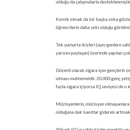
olduğu da çalışmalarla desteklenmiştir
Komik olmak da bir başka zeka göster
öğrencilerin daha zeki olduğu görülmü
Tek yumurta ikizleri (aynı genlere sahi
yarısını paylaşan) üzerinde yapılan ço
Düzenli olarak sigara içen gençlerin z
olması muhtemeldir. 20.000 genç yetişk
fazla sigara içiyorsa IQ seviyesi de o
Müzisyenlerin, müzisyen olmayanlara kı
olduğuna dair kanıtlar giderek artmak
Yüksek IQ’ya sahip kişiler esnektir ve