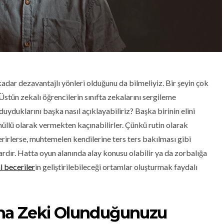
kadar dezavantajlı yönleri olduğunu da bilmeliyiz. Bir şeyin çok
Üstün zekalı öğrencilerin sınıfta zekalarını sergileme
yduklarını başka nasıl açıklayabiliriz? Başka birinin elini
llü olarak vermekten kaçınabilirler. Çünkü rutin olarak
rirlerse, muhtemelen kendilerine ters ters bakılması gibi
rdır. Hatta oyun alanında alay konusu olabilir ya da zorbalığa
l beceriler
in geliştirilebileceği ortamlar oluşturmak faydalı
ha Zeki Olunduğunuzu