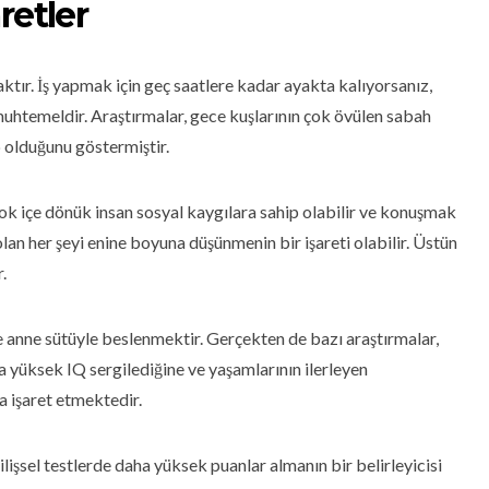
retler
tır. İş yapmak için geç saatlere kadar ayakta kalıyorsanız,
uhtemeldir. Araştırmalar, gece kuşlarının çok övülen sabah
 olduğunu göstermiştir.
rçok içe dönük insan sosyal kaygılara sahip olabilir ve konuşmak
 olan her şeyi enine boyuna düşünmenin bir işareti olabilir. Üstün
.
 anne sütüyle beslenmektir. Gerçekten de bazı araştırmalar,
 yüksek IQ sergilediğine ve yaşamlarının ilerleyen
a işaret etmektedir.
işsel testlerde daha yüksek puanlar almanın bir belirleyicisi