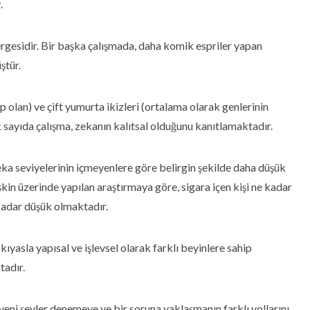
.
gesidir. Bir başka çalışmada, daha komik espriler yapan
ştür.
p olan) ve çift yumurta ikizleri (ortalama olarak genlerinin
k sayıda çalışma, zekanın kalıtsal olduğunu kanıtlamaktadır.
eka seviyelerinin içmeyenlere göre belirgin şekilde daha düşük
in üzerinde yapılan araştırmaya göre, sigara içen kişi ne kadar
 kadar düşük olmaktadır.
yasla yapısal ve işlevsel olarak farklı beyinlere sahip
tadır.
 yeni şeyler denemeye ve bir soruna yaklaşmanın farklı yollarını