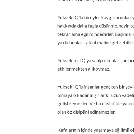
Yüksek IQ’lu bireyler kaygı sorunları
hakkında daha fazla düşünme, neyin te
tekrarlama eğilimindedirler. Başkaları
ya da bunları takıntı haline getirebilirl
Yüksek bir IQ’ya sahip olmaları, onlar
etkilenmekten alıkoymaz.
Yüksek IQ’lu insanlar gençken bir şeyle
olmaya o kadar alışırlar ki, uzun vadel
geliştiremezler. Ve bu eksiklikle yakınd
olan öz disiplini edinemezler.
Kafalarının içinde yaşamaya eğilimli o