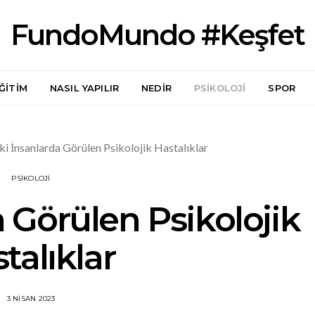
FundoMundo #Keşfet
ĞITIM
NASIL YAPILIR
NEDIR
PSIKOLOJI
SPOR
ki İnsanlarda Görülen Psikolojik Hastalıklar
PSIKOLOJI
 Görülen Psikolojik
talıklar
3 NISAN 2023